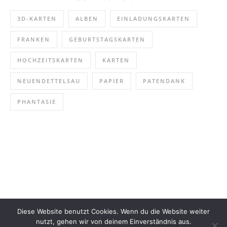
3D-KARTEN
ALBEN
EINLADUNGSKARTEN
FRANKEN
GEBURTSTAGSKARTEN
HOCHZEITSKARTEN
KARTEN
NEUENDETTELSAU
PAPIER
PATENDANK
PHANTASIE
Diese Website benutzt Cookies. Wenn du die Website weiter
nutzt, gehen wir von deinem Einverständnis aus.