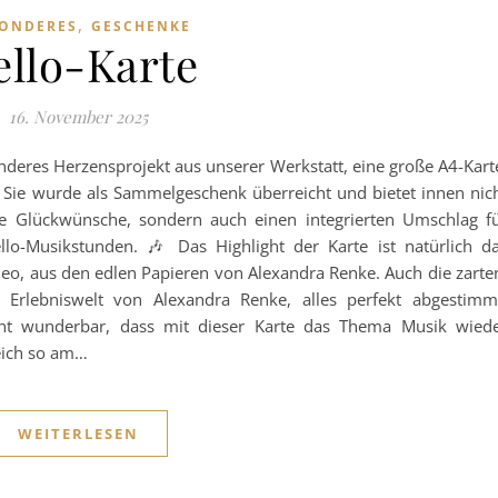
,
ONDERES
GESCHENKE
ello-Karte
16. November 2025
nderes Herzensprojekt aus unserer Werkstatt, eine große A4-Kart
l. Sie wurde als Sammelgeschenk überreicht und bietet innen nic
che Glückwünsche, sondern auch einen integrierten Umschlag f
ello-Musikstunden. 🎶 Das Highlight der Karte ist natürlich d
eo, aus den edlen Papieren von Alexandra Renke. Auch die zarte
 Erlebniswelt von Alexandra Renke, alles perfekt abgestimm
cht wunderbar, dass mit dieser Karte das Thema Musik wied
eich so am…
WEITERLESEN