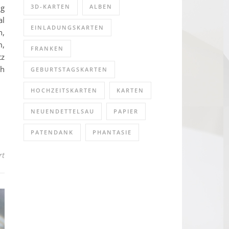
3D-KARTEN
ALBEN
ig
al
EINLADUNGSKARTEN
n,
m,
FRANKEN
tz
ch
GEBURTSTAGSKARTEN
HOCHZEITSKARTEN
KARTEN
NEUENDETTELSAU
PAPIER
PATENDANK
PHANTASIE
für „Flora“
rt