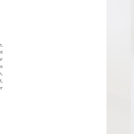
e,
ht
ür
as
n,
t,
er