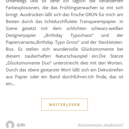
unterwegs und so sehe ich täglich die veränderten
Farbexplosionen, die das Frühlingserwachen so mit sich
bringt. Ausdrücken läßt sich das frische GRÜN für mich am
Besten durch das lichtdurchflutete Transparentpapier. In
Szene gesetzt mit dem schlichten schwarz-weißen
Designerpapier „Birthday Typochaos“ und der
Papiervariante„Birthday Typo Gross“ und der Steckleisten-
Box. Es stellen sich wundervolle Glücksmomente bei
diesem zauberhaften Naturschauspiel ein.Die Stanze
„Glücksmomente Duo“ unterstreicht dies mit den Worten.
Durch das obere gestanzte Wort läßt sich ein Dekostreifen
aus Papier oder ein Band durchführen.Ich finde, das ist
ein…
WEITERLESEN
für
Gitti
Kommentare deaktiviert