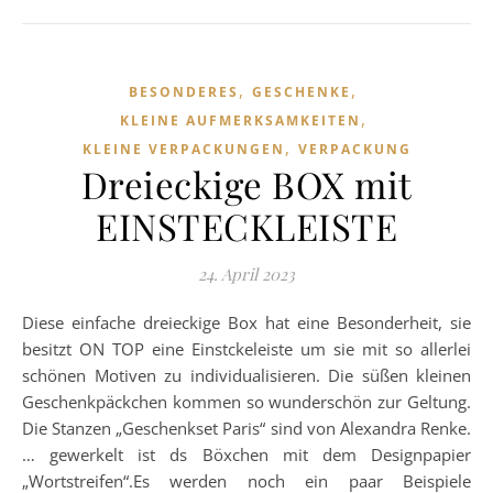
,
,
BESONDERES
GESCHENKE
,
KLEINE AUFMERKSAMKEITEN
,
KLEINE VERPACKUNGEN
VERPACKUNG
Dreieckige BOX mit
EINSTECKLEISTE
24. April 2023
Diese einfache dreieckige Box hat eine Besonderheit, sie
besitzt ON TOP eine Einstckeleiste um sie mit so allerlei
schönen Motiven zu in­di­vi­du­a­li­sie­ren. Die süßen kleinen
Geschenkpäckchen kommen so wunderschön zur Geltung.
Die Stanzen „Geschenkset Paris“ sind von Alexandra Renke.
… gewerkelt ist ds Böxchen mit dem Designpapier
„Wortstreifen“.Es werden noch ein paar Beispiele