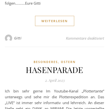
folgen……….Eure Gitti
WEITERLESEN
für
Gitti
Kommentare deaktiviert
,
BESONDERES
OSTERN
HASENPARADE
2. April 2023
Ich bin sehr gerne Im Youtube-Kanal „Plottertante“
unterwegs und sehe mir die Plotterexpedition an. Das
„LIVE“ ist immer sehr informativ und lehrreich. An dieser
Stelle geht ein DANK an MIRIAM! Die letzte vorgestellte