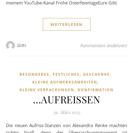
meinem YouTube-Kanal Frohe OsterfeiertageEure Gitti
WEITERLESEN
fü
Gitti
Kommentare deaktiviert
,
,
,
BESONDERES
FESTLICHES
GESCHENKE
,
KLEINE AUFMERKSAMKEITEN
,
KLEINE VERPACKUNGEN
KONFIRMATION
…AUFREISSEN
29. März 2023
Die neuen Aufriss-Stanzen von Alexandra Renke machten
richtig Spaß, denn der Überraschungsmoment ist