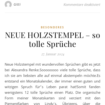
fü
Gitti
Kommentare deaktiviert
BESONDERES
NEUE HOLZSTEMPEL – so
tolle Sprüche
27. Januar 2024
Neue Holzstempel mit wundervollen Sprüchen gibt es jetzt
bei Alexandra Renke.Soooooooo viele tolle Sprüche, dass
ich sie am liebsten alle auf einmal abstempeln möchte.Es
entstand ein Monatskalender, der immer einen guten und
witzigen Spruch für’`s Leben parat hat!Somit fanden
wenigstens 12 tolle Sprüche einen Platz. Die organische
Form meiner Monatskarten sind verziert mit den
Pigmentfarben von Lindy`s. Übrigens, über die