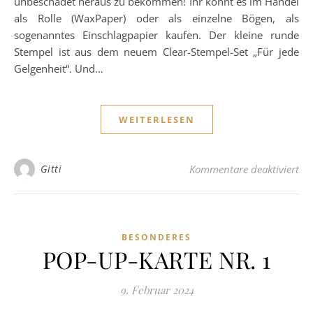
unbeschadet heraus zu bekommen! Ihr könnt es im Handel
als Rolle (WaxPaper) oder als einzelne Bögen, als
sogenanntes Einschlagpapier kaufen. Der kleine runde
Stempel ist aus dem neuem Clear-Stempel-Set „Für jede
Gelgenheit“. Und…
WEITERLESEN
für
Gitti
Kommentare deaktiviert
BESONDERES
POP-UP-KARTE NR. 1
9. Februar 2024