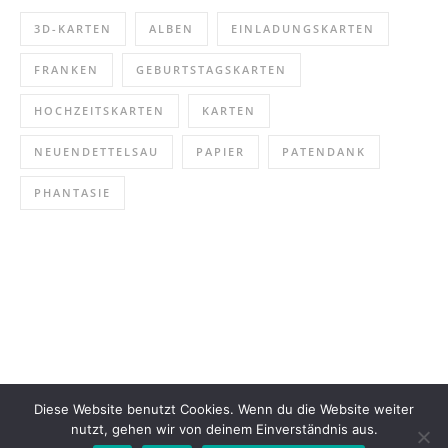
3D-KARTEN
ALBEN
EINLADUNGSKARTEN
FRANKEN
GEBURTSTAGSKARTEN
HOCHZEITSKARTEN
KARTEN
NEUENDETTELSAU
PAPIER
PATENDANK
PHANTASIE
Diese Website benutzt Cookies. Wenn du die Website weiter
nutzt, gehen wir von deinem Einverständnis aus.