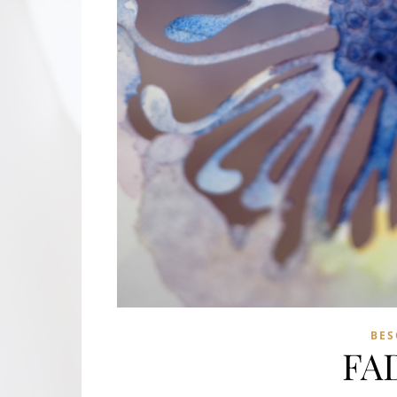
BES
FA