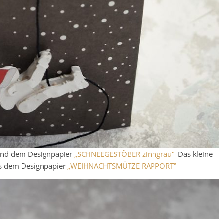
 und dem Designpapier
„SCHNEEGESTÖ
B
ER zinngrau“
. Das kleine
us dem Designpapier
„WEIHNACHTSMÜTZE RAPPORT“