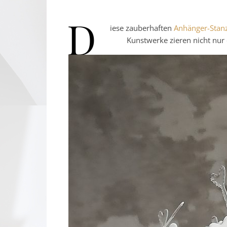
D
iese zauberhaften
Anhänger-Stan
Kunstwerke zieren nicht nur d